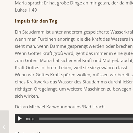
Maria sprach: Er hat große Dinge an mir getan, der da mäc
Lukas 1,49
Impuls für den Tag
Ein Staudamm ist unter anderem gespeicherte Wasserkraft
wenn man Turbinen anbringt, die die Kraft des Wassers i
sieht man, wenn Dämme gesprengt werden oder brechen
Wenn Gottes Kraft groß wird, geht das immer in eine gute 
zum Guten. Maria hat sicher viel Kraft und Mut gebraucht,
Kraft Gottes in ihrem Leben, weil sie sie gewähren lässt.
Wenn wir Gottes Kraft spüren wollen, müssen wir bereit se
eines Kraftwerks das Wasser des Staudamms durchfließen 
richtigen Ort gelangt, um weitere Maschinen zu bewegen od
sich wirken.
Dekan Michael Karwounopoulos/Bad Urach
00:00
Impuls für Montag, 12. Juni 2023