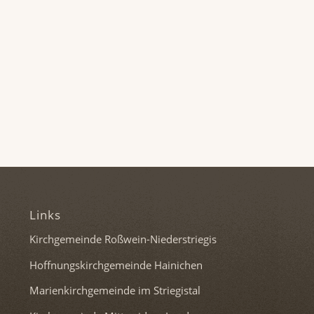
Links
Kirchgemeinde Roßwein-Niederstriegis
Hoffnungskirchgemeinde Hainichen
Marienkirchgemeinde im Striegistal