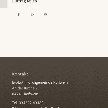
Eintrag teilen
Kontakt
Ev.-Luth. Kirchgemeinde Roßwein
An der Kirche 9
04741 Roßwein
Tel. 034322 43480