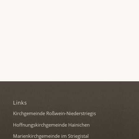
Links
Kirchgemeinde Roßwein-Niederstriegis
Hoffnungskirchgemeinde Hainichen
Marienkirchgemeinde im Striegistal