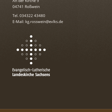
An der Kirche 9
04741 Roßwein
Tel. 034322 43480
E-Mail: kg.rosswein@evlks.de