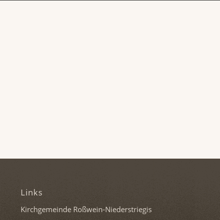
Links
Kirchgemeinde Roßwein-Niederstriegis