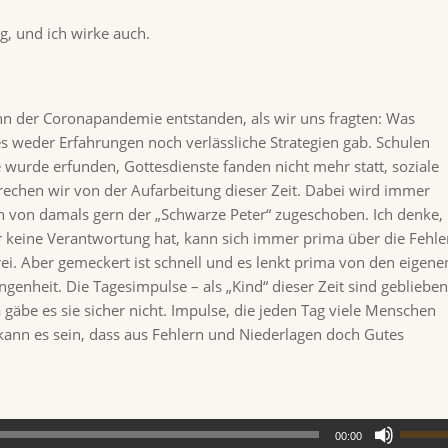
g, und ich wirke auch.
ginn der Coronapandemie entstanden, als wir uns fragten: Was
 es weder Erfahrungen noch verlässliche Strategien gab. Schulen
wurde erfunden, Gottesdienste fanden nicht mehr statt, soziale
echen wir von der Aufarbeitung dieser Zeit. Dabei wird immer
n von damals gern der „Schwarze Peter“ zugeschoben. Ich denke,
er keine Verantwortung hat, kann sich immer prima über die Fehle
rei. Aber gemeckert ist schnell und es lenkt prima von den eigene
genheit. Die Tagesimpulse – als „Kind“ dieser Zeit sind geblieben
gäbe es sie sicher nicht. Impulse, die jeden Tag viele Menschen
kann es sein, dass aus Fehlern und Niederlagen doch Gutes
00:00