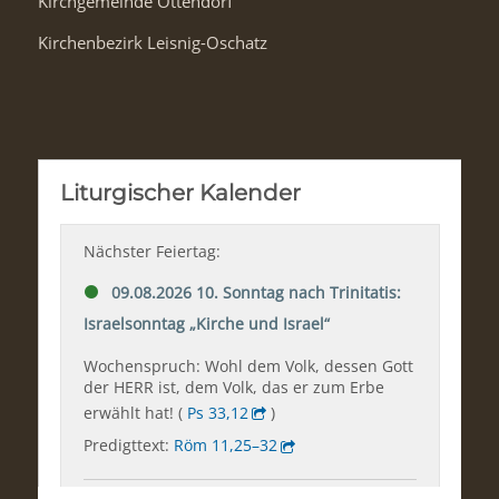
Kirchgemeinde Ottendorf
Kirchenbezirk Leisnig-Oschatz