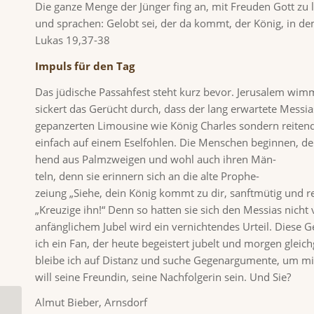
Die ganze Menge der Jünger fing an, mit Freuden Gott zu l
und sprachen: Gelobt sei, der da kommt, der König, in 
Lukas 19,37-38
Impuls für den Tag
Das jüdische Passahfest steht kurz bevor. Jerusalem wim
sickert das Gerücht durch, dass der lang erwartete Messias
gepanzerten Limousine wie König Charles sondern reitend
einfach auf einem Eselfohlen. Die Menschen beginnen, den
hend aus Palmzweigen und wohl auch ihren Män-
teln, denn sie erinnern sich an die alte Prophe-
zeiung „Siehe, dein König kommt zu dir, sanftmütig und re
„Kreuzige ihn!“ Denn so hatten sie sich den Messias nich
anfänglichem Jubel wird ein vernichtendes Urteil. Diese Ge
ich ein Fan, der heute begeistert jubelt und morgen glei
bleibe ich auf Distanz und suche Gegenargumente, um mi
will seine Freundin, seine Nachfolgerin sein. Und Sie?
Almut Bieber, Arnsdorf