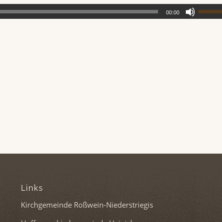
00:00
Links
Kirchgemeinde Roßwein-Niederstriegis