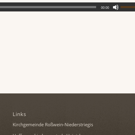
00:00
Links
Kirchgemeinde Roßwein-Niederstriegis