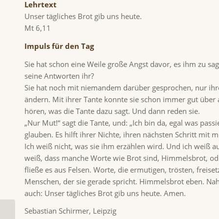
Lehrtext
Unser tägliches Brot gib uns heute.
Mt 6,11
Impuls für den Tag
Sie hat schon eine Weile große Angst davor, es ihm zu s
seine Antworten ihr?
Sie hat noch mit niemandem darüber gesprochen, nur ihre
ändern. Mit ihrer Tante konnte sie schon immer gut über al
hören, was die Tante dazu sagt. Und dann reden sie.
„Nur Mut!“ sagt die Tante, und: „Ich bin da, egal was passiert
glauben. Es hilft ihrer Nichte, ihren nächsten Schritt mit 
Ich weiß nicht, was sie ihm erzählen wird. Und ich weiß a
weiß, dass manche Worte wie Brot sind, Himmelsbrot, ode
fließe es aus Felsen. Worte, die ermutigen, trösten, fre
Menschen, der sie gerade spricht. Himmelsbrot eben. Nah
auch: Unser tägliches Brot gib uns heute. Amen.
Sebastian Schirmer, Leipzig