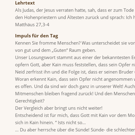
Lehrtext
Als Judas, der Jesus verraten hatte, sah, dass er zum Tode v
den Hohenpriestern und Ältesten zurück und sprach: Ich h
Matthäus 27,3-4
Impuls für den Tag
Kennen Sie fromme Menschen? Was unterscheidet sie von
von gut und dem „Guten“ Raum geben.
Unser Losungswort stammt aus einer der bekanntesten Er
opfern Gott, aber Kain muss feststellen, dass sein Opfer 
Neid zerfrisst ihn und die Folge ist, dass er seinen Bruder
Woran erkennt Kain, dass sein Opfer nicht angenommen w
es offen. Und da sind wir doch ganz in unserer Welt! Auc
Mitmenschen bleiben fragend zurück! Und den Menschen, d
Gerechtigkeit?
Der Vergleich aber bringt uns nicht weiter!
Entscheidend ist für mich, dass Gott mit Kain vor dem Mord 
sich in Kain hinein. “ Ists nicht so…
… Du aber herrsche über die Sünde! Sünde- die schlechte