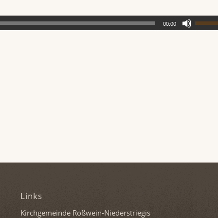
00:00
Links
Kirchgemeinde Roßwein-Niederstriegis