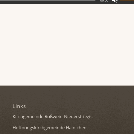
00:00
Links
Kirchgemeinde Roßwein-Niederstriegis
Hoffnungskirchgemeinde Hainichen