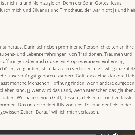
ist nicht Ja und Nein zugleich. Denn der Sohn Gottes, Jesus
 durch mich und Silvanus und Timotheus, der war nicht Ja und Nei
st heraus. Darin schrieben prominente Persönlichkeiten an ihre
Glaubens- und Lebenserfahrungen, von Traditionen, Träumen und
n Hoffnungen aber auch düsteren Prophezeiungen einherging.
 hören, zu glauben, sich darauf zu verlassen, dass wir ganz zuletz
mehr unserer Angst gehören, sondern Gott, dass eine stärkere Lieb
as, lässt manche Menschen Hoffnung finden, wenn andere aufgeben
blieben sind. [] Weit wird das Land, wenn Menschen das glauben.“
 haben. Wir haben einen Gott, dessen Ja felsenfest und verlässlic
kommen. Das unterscheidet IHN von uns. Es kann der Fels in der
gewissen Zeiten. Darauf will ich mich verlassen.