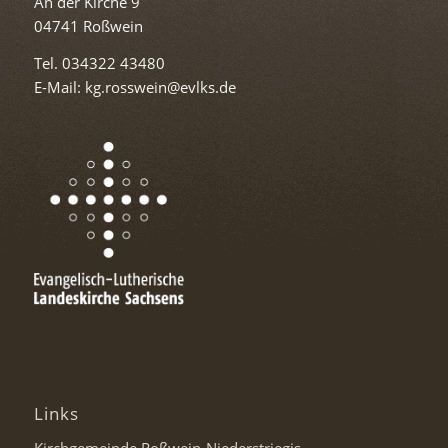
An der Kirche 9
04741 Roßwein
Tel. 034322 43480
E-Mail: kg.rosswein@evlks.de
Links